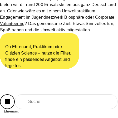
bieten wir dir rund 200 Einsatzstellen aus ganz Deutschland
an. Oder wie wäre es mit einem
Umweltpraktikum
,
Engagement im
Jugendnetzwerk Biosphäre
oder
Corporate
Volunteering
? Das gemeinsame Ziel: Etwas Sinnvolles tun,
Spaß haben und die Umwelt aktiv mitgestalten.
Ob Ehrenamt, Praktikum oder
Citizien Science – nutze die Filter,
finde ein passendes Angebot und
lege los.
Ehrenamt