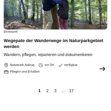
Ehrenamt
Wegepate der Wanderwege im Naturparkgebiet
werden
Wandern, pflegen, reparieren und dokumentieren
Naturpark Aukrug
vor Ort
verfügbar
Pflegen und Erhalten
iger
1
2
3
…
17
Näch