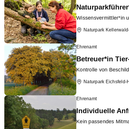
Naturparkführer
Wissensvermittler*in 
Naturpark Kellerwal
Ehrenamt
Betreuer*in Tie
Kontrolle von Beschil
Naturpark Eichsfeld-
Ehrenamt
Individuelle An
Kein passendes Mitma