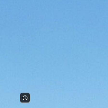
Stiftung Nationale Naturlandschaften
Akt
Nationale Naturlandschaften e. V.
Ste
Verband Deutscher Naturparke e. V.
Mit
Programme & Projekte
Kon