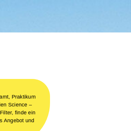
amt, Praktikum
zien Science –
Filter, finde ein
s Angebot und