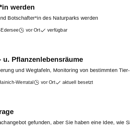
*in werden
und Botschafter*in des Naturparks werden
d-Edersee
vor Ort
verfügbar
r- u. Pflanzenlebensräume
derung und Wegtafeln, Monitoring von bestimmten Tier- 
Hainich-Werratal
vor Ort
aktuell besetzt
frage
changebot gefunden, aber Sie haben eine Idee, wie Si