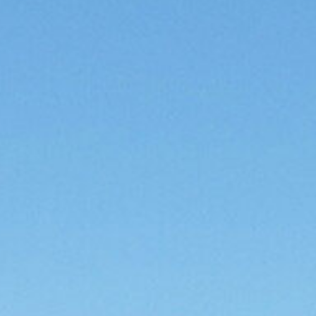
uelles
llenbörse
gliederbereich
takt