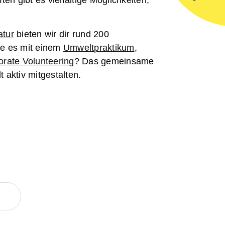
en gibt es vielfältige Möglichkeiten,
tur
bieten wir dir rund 200
re es mit einem
Umweltpraktikum
,
orate Volunteering
? Das gemeinsame
 aktiv mitgestalten.