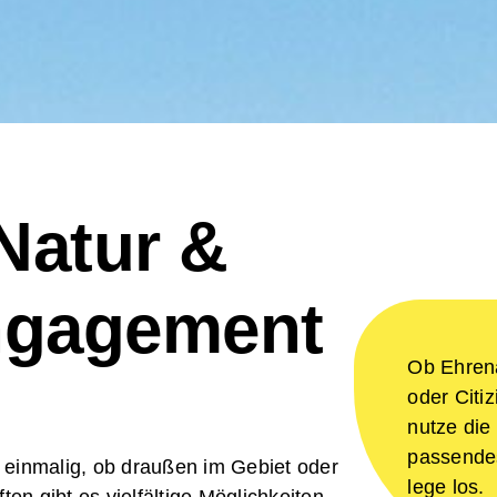
Natur &
Engagement
Ob Ehren
oder Citi
nutze die 
passende
 einmalig, ob draußen im Gebiet oder
lege los.