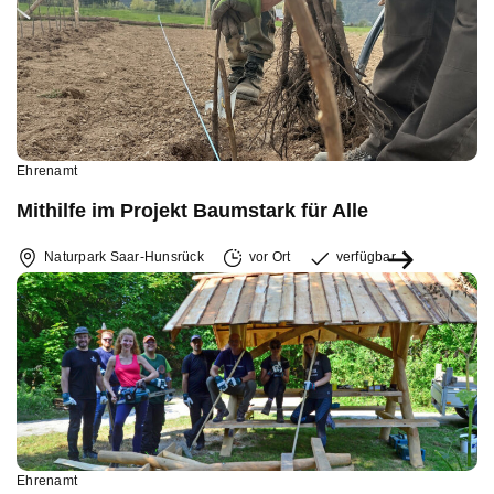
Ehrenamt
Mithilfe im Projekt Baumstark für Alle
Naturpark Saar-Hunsrück
vor Ort
verfügbar
Ehrenamt