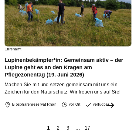
Ehrenamt
Lupinenbekämpfer*in: Gemeinsam aktiv – der
Lupine geht es an den Kragen am
Pflegezonentag (19. Juni 2026)
Machen Sie mit und setzen gemeinsam mit uns ein
Zeichen für den Naturschutz! Wir freuen uns auf Sie!
Biosphärenreservat Rhön
vor Ort
verfügbar
iger
1
2
3
…
17
Näch