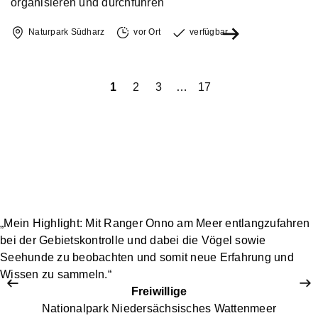
organisieren und durchführen
Naturpark Südharz
vor Ort
verfügbar
iger
1
2
3
…
17
Näch
„Mein Highlight: Mit Ranger Onno am Meer entlangzufahren
bei der Gebietskontrolle und dabei die Vögel sowie
Seehunde zu beobachten und somit neue Erfahrung und
Wissen zu sammeln.“
Freiwillige
Nationalpark Niedersächsisches Wattenmeer