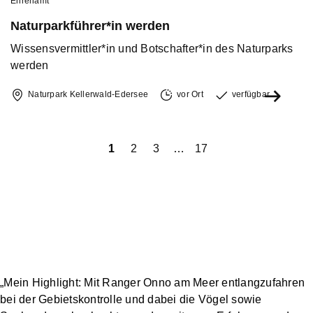
Ehrenamt
Naturparkführer*in werden
Wissensvermittler*in und Botschafter*in des Naturparks
werden
Naturpark Kellerwald-Edersee
vor Ort
verfügbar
iger
1
2
3
…
17
Näch
„Mein Highlight: Mit Ranger Onno am Meer entlangzufahren
bei der Gebietskontrolle und dabei die Vögel sowie